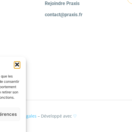
Rejoindre Praxis
contact@praxis.fr
s que les
de consentir
mportement
 retirer son
onctions.
férences
–
Mentions légales
– Développé avec
♡