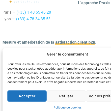
L’approche Praxis
Paris —
(+33) 1 40 55 46 28
Lyon —
(+33) 4 78 34 35 53
Mesure et amélioration de la
satisfaction client b2b
.
Gérer le consentement
Pour offrir les meilleures expériences, nous utilisons des technologies telle
cookies pour stocker et/ou accéder aux informations des appareils. Le fait 
à ces technologies nous permettra de traiter des données telles que le co
de navigation ou les ID uniques sur ce site. Le fait de ne pas consentir ou de
consentement peut avoir un effet négatif sur certaines caractéristiques et f
Accepter
Refuser
Voir les pré
©Praxis 2024 –
Politique de confidentialité & RGPD
Politique de cookies