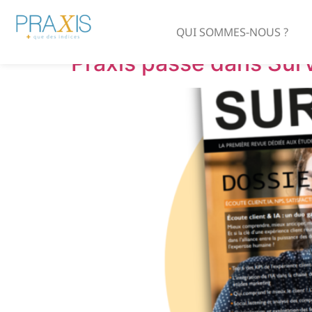
Jour :
30 octobre
QUI SOMMES-NOUS ?
Praxis passe dans Surv