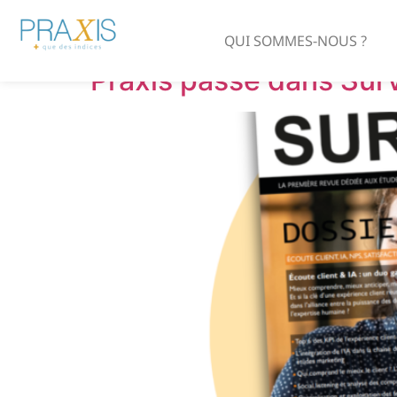
Auteur/autrice :
T
QUI SOMMES-NOUS ?
Praxis passe dans Surv