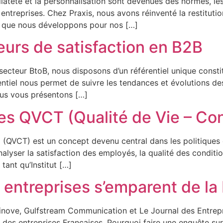
iateté et la personnalisation sont devenues des normes, l
 entreprises. Chez Praxis, nous avons réinventé la restituti
de que nous développons pour nos […]
teurs de satisfaction en B2B
e secteur BtoB, nous disposons d’un référentiel unique const
ntiel nous permet de suivre les tendances et évolutions des
Nous vous présentons […]
es QVCT (Qualité de Vie – Con
il (QVCT) est un concept devenu central dans les politique
yser la satisfaction des employés, la qualité des conditions
tant qu’Institut […]
s entreprises s’emparent de la
alinove, Gulfstream Communication et Le Journal des Entre
n des entreprises Françaises. Pourquoi faire une enquête s