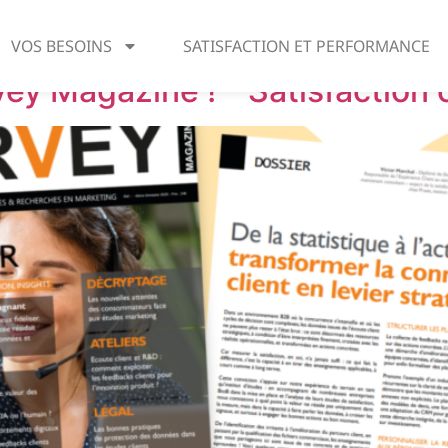
om Pigeon
VOS BESOINS
SATISFACTION ET PERFORMANCE
ey Magazine ! – Satisfaction c