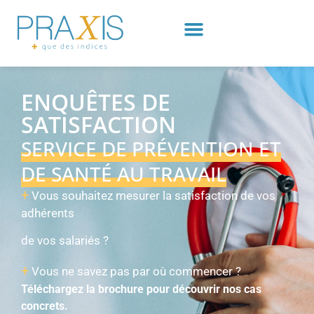
ENQUÊTES DE
SATISFACTION
SERVICE DE PRÉVENTION ET
DE SANTÉ AU TRAVAIL
+
Vous souhaitez mesurer la satisfaction de vos
adhérents
de vos salariés ?
+
Vous ne savez pas par où commencer ?
Téléchargez la brochure pour découvrir nos cas
concrets.